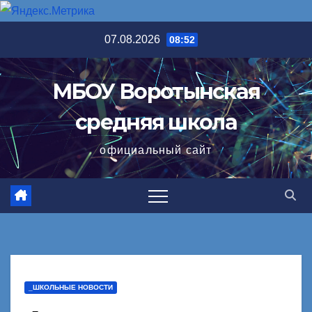
Перейти
07.08.2026
08:52
к
содержимому
МБОУ Воротынская
средняя школа
официальный сайт
_ШКОЛЬНЫЕ НОВОСТИ