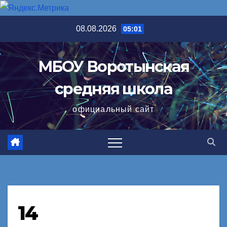
Перейти
08.08.2026
05:01
к
содержимому
МБОУ Воротынская
средняя школа
официальный сайт
14