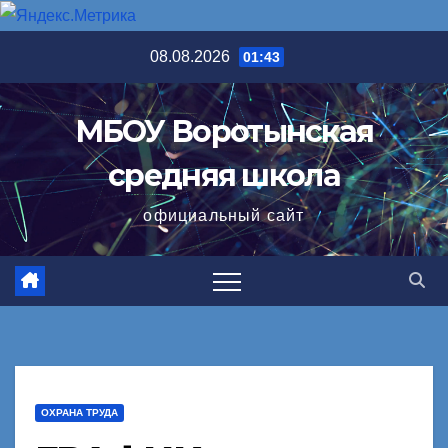
Перейти
08.08.2026
01:43
к
содержимому
МБОУ Воротынская
средняя школа
официальный сайт
ОХРАНА ТРУДА