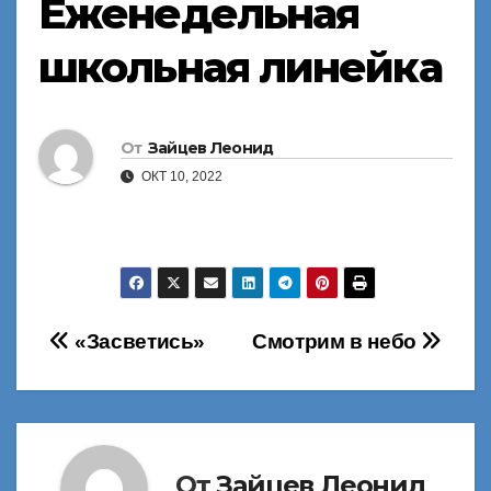
Еженедельная
школьная линейка
От
Зайцев Леонид
ОКТ 10, 2022
Навигация
«Засветись»
Смотрим в небо
по
записям
От
Зайцев Леонид