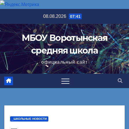
Перейти
08.08.2026
07:41
к
содержимому
МБОУ Воротынская
средняя школа
официальный сайт
_ШКОЛЬНЫЕ НОВОСТИ