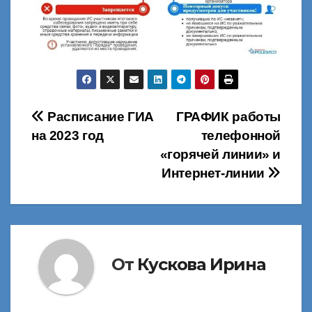
Навигация
Расписание ГИА
ГРАФИК работы
на 2023 год
телефонной
по
«горячей линии» и
записям
Интернет-линии
От
Кускова Ирина