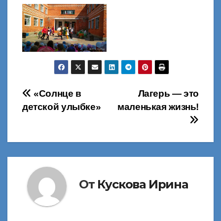
Навигация
«Солнце в
Лагерь — это
детской улыбке»
маленькая жизнь!
по
записям
От
Кускова Ирина