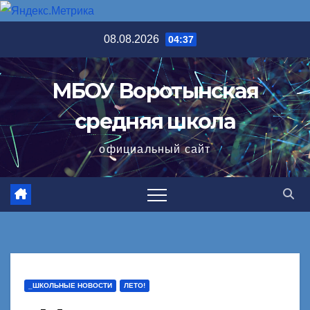
Перейти
08.08.2026
04:37
к
содержимому
МБОУ Воротынская
средняя школа
официальный сайт
_ШКОЛЬНЫЕ НОВОСТИ
ЛЕТО!