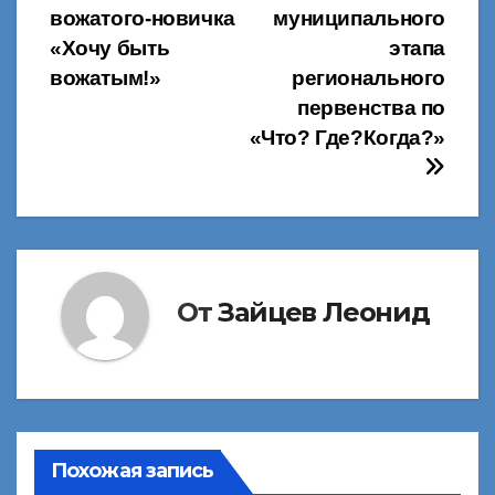
вожатого-новичка
муниципального
по
«Хочу быть
этапа
записям
вожатым!»
регионального
первенства по
«Что? Где?Когда?»
От
Зайцев Леонид
Похожая запись