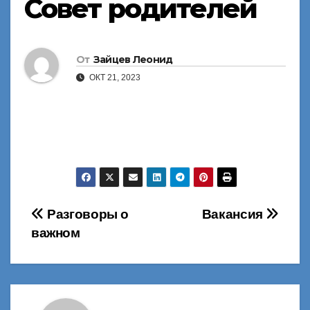
Совет родителей
От
Зайцев Леонид
ОКТ 21, 2023
Навигация
Разговоры о
Вакансия
важном
по
записям