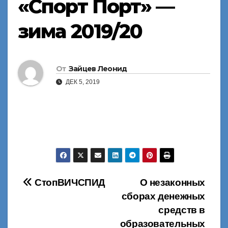
«Спорт Порт» —
зима 2019/20
От
Зайцев Леонид
ДЕК 5, 2019
Навигация
СтопВИЧСПИД
О незаконных
сборах денежных
по
средств в
записям
образовательных