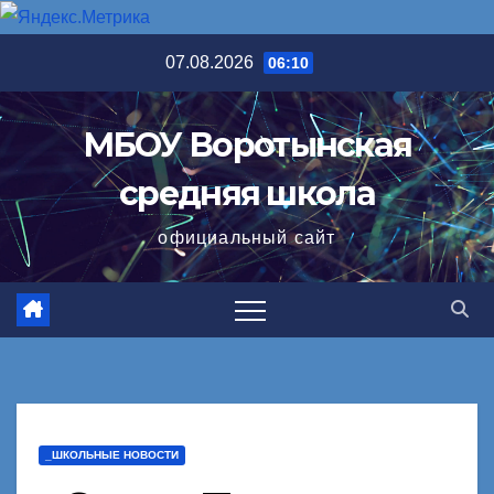
Перейти
07.08.2026
06:10
к
содержимому
МБОУ Воротынская
средняя школа
официальный сайт
_ШКОЛЬНЫЕ НОВОСТИ