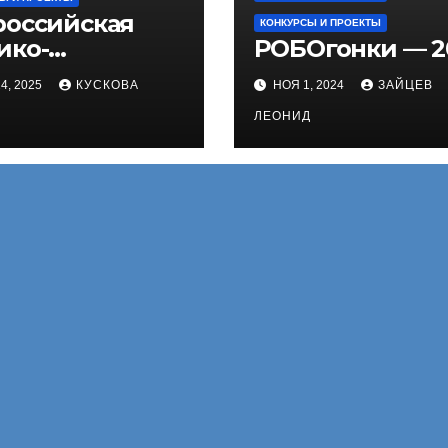
российская
КОНКУРСЫ И ПРОЕКТЫ
ико-
РОБОгонки — 2
ническая
4, 2025
КУСКОВА
НОЯ 1, 2024
ЗАЙЦЕВ
трольная
ходи решать!»
ЛЕОНИД
ТИ)